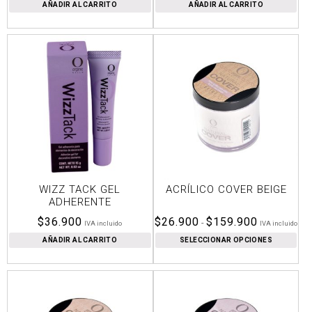
AÑADIR AL CARRITO
AÑADIR AL CARRITO
WIZZ TACK GEL
ACRÍLICO COVER BEIGE
ADHERENTE
Rango
$
36.900
$
26.900
$
159.900
-
IVA incluido
IVA incluido
de
AÑADIR AL CARRITO
SELECCIONAR OPCIONES
precios:
desde
$26.900
hasta
$159.900