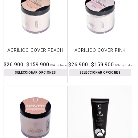
ACRÍLICO COVER PEACH
ACRÍLICO COVER PINK
Rango
Rango
$
26.900
$
159.900
$
26.900
$
159.900
-
-
IVA incluido
IVA incluido
de
de
SELECCIONAR OPCIONES
SELECCIONAR OPCIONES
precios:
precios:
desde
desde
$26.900
$26.900
hasta
hasta
$159.900
$159.900