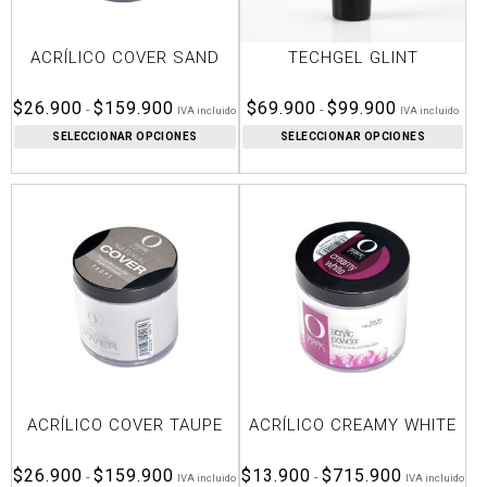
ACRÍLICO COVER SAND
TECHGEL GLINT
Rango
Rango
$
26.900
$
159.900
$
69.900
$
99.900
-
-
IVA incluido
IVA incluido
de
de
SELECCIONAR OPCIONES
SELECCIONAR OPCIONES
precios:
precios:
desde
desde
$26.900
$69.900
hasta
hasta
$159.900
$99.900
ACRÍLICO COVER TAUPE
ACRÍLICO CREAMY WHITE
Rango
Rango
$
26.900
$
159.900
$
13.900
$
715.900
-
-
IVA incluido
IVA incluido