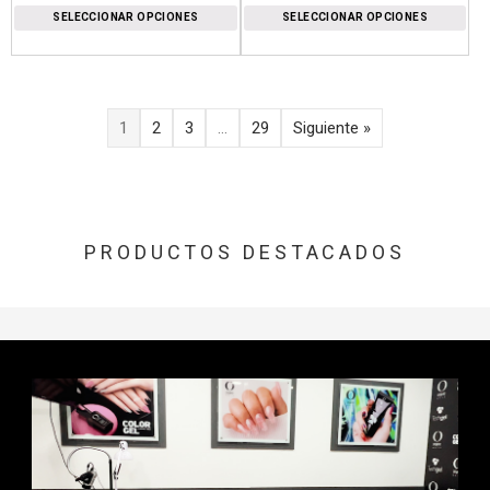
de
de
SELECCIONAR OPCIONES
SELECCIONAR OPCIONES
precios:
precios:
desde
desde
$26.900
$13.900
hasta
hasta
$159.900
$715.900
1
2
3
…
29
Siguiente »
PRODUCTOS DESTACADOS