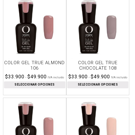
COLOR GEL TRUE ALMOND
COLOR GEL TRUE
106
CHOCOLATE 108
Rango
Rango
$
33.900
$
49.900
$
33.900
$
49.900
-
-
IVA incluido
IVA incluido
de
de
SELECCIONAR OPCIONES
SELECCIONAR OPCIONES
precios:
precios:
desde
desde
$33.900
$33.900
hasta
hasta
$49.900
$49.900