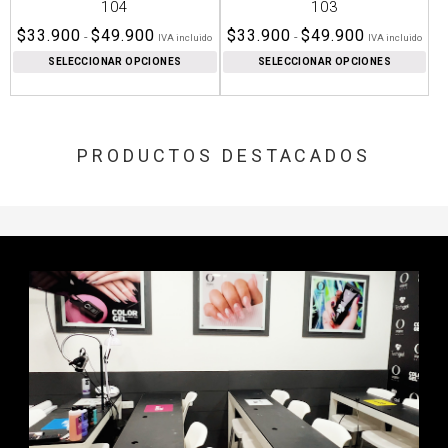
104
103
Rango
Rango
$
33.900
$
49.900
$
33.900
$
49.900
-
-
IVA incluido
IVA incluido
de
de
SELECCIONAR OPCIONES
SELECCIONAR OPCIONES
precios:
precios:
desde
desde
$33.900
$33.900
hasta
hasta
$49.900
$49.900
PRODUCTOS DESTACADOS