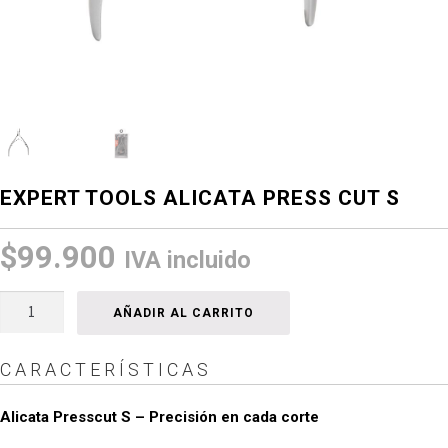
EXPERT TOOLS ALICATA PRESS CUT S
$
99.900
IVA incluido
Expert
AÑADIR AL CARRITO
Tools
Alicata
CARACTERÍSTICAS
Press
cut
Alicata Presscut S – Precisión en cada corte
S
cantidad