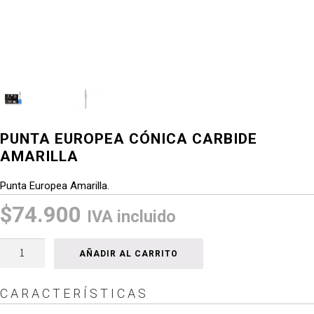
PUNTA EUROPEA CÓNICA CARBIDE
AMARILLA
Punta Europea Amarilla.
$
74.900
IVA incluido
Punta
AÑADIR AL CARRITO
Europea
Cónica
CARACTERÍSTICAS
Carbide
Amarilla