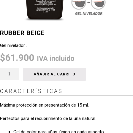
RUBBER BEIGE
Gel nivelador .
$
61.900
IVA incluido
Rubber
AÑADIR AL CARRITO
Beige
cantidad
CARACTERÍSTICAS
Máxima protección en presentación de 15 ml.
Perfectos para el recubrimiento de la uña natural.
Gel de color para uñas, único en cada aspecto.