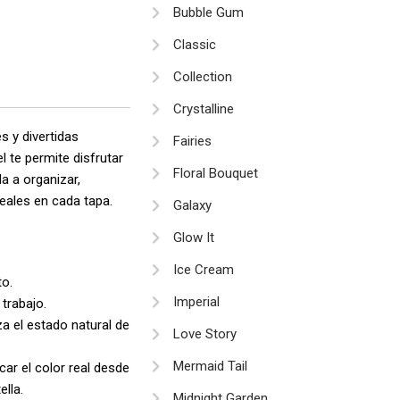
Bubble Gum
33.900
Classic
asta
Collection
49.900
Crystalline
 y divertidas
Fairies
 te permite disfrutar
Floral Bouquet
a a organizar,
reales en cada tapa.
Galaxy
Glow It
Ice Cream
to.
Imperial
trabajo.
za el estado natural de
Love Story
Mermaid Tail
car el color real desde
ella.
Midnight Garden