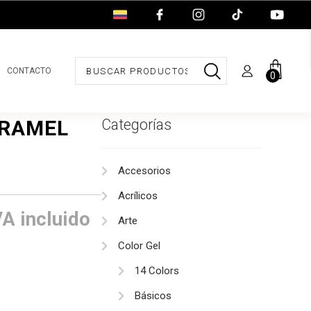
CONTACTO
0
ARAMEL
Categorías
Accesorios
Acrílicos
ango
VA incluido
Arte
e
Color Gel
recios:
14 Colors
Básicos
esde