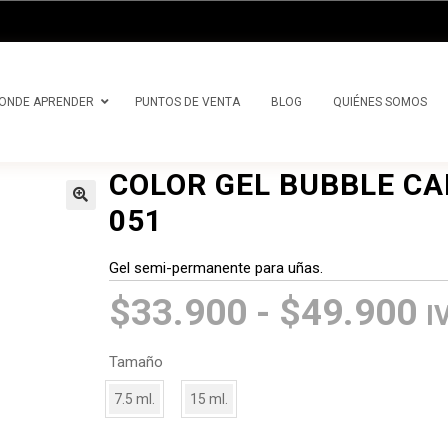
precios:
desde
$33.900
hasta
ONDE APRENDER
PUNTOS DE VENTA
BLOG
QUIÉNES SOMOS
$49.900
COLOR GEL BUBBLE C
051
Gel semi-permanente para uñas.
R
$
33.900
-
$
49.900
I
d
Tamaño
p
7.5 ml.
15 ml.
d