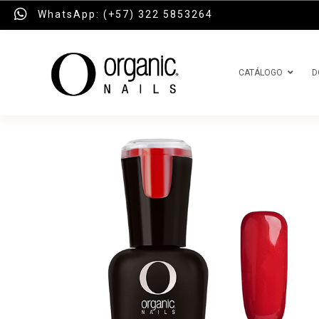
WhatsApp: (+57) 322 5853264
CATÁLOGO
D