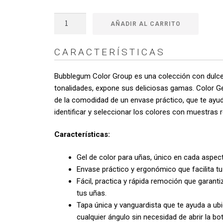
$
Color
AÑADIR AL CARRITO
Gel
h
Bubble
CARACTERÍSTICAS
Caramel
$
051
Bubblegum Color Group es una colección con dulces
cantidad
tonalidades, expone sus deliciosas gamas. Color Gel
de la comodidad de un envase práctico, que te ayud
identificar y seleccionar los colores con muestras 
Características:
Gel de color para uñas, único en cada aspec
Envase práctico y ergonómico que facilita tu 
Fácil, practica y rápida remoción que garanti
tus uñas.
Tapa única y vanguardista que te ayuda a ubi
cualquier ángulo sin necesidad de abrir la bot