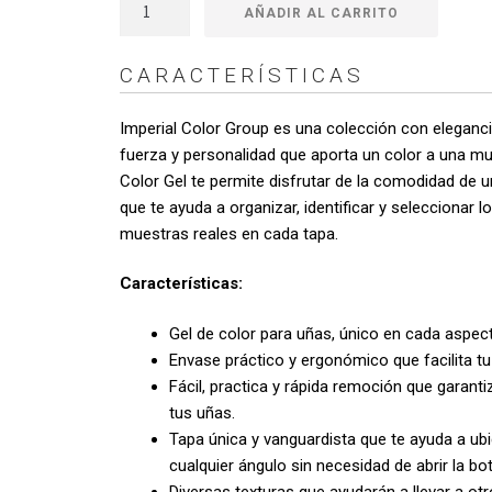
$
Color
AÑADIR AL CARRITO
Gel
h
Imperial
CARACTERÍSTICAS
Black
$
040
Imperial Color Group es una colección con elegancia
cantidad
fuerza y personalidad que aporta un color a una mu
Color Gel te permite disfrutar de la comodidad de u
que te ayuda a organizar, identificar y seleccionar 
muestras reales en cada tapa.
Características:
Gel de color para uñas, único en cada aspec
Envase práctico y ergonómico que facilita tu 
Fácil, practica y rápida remoción que garanti
tus uñas.
Tapa única y vanguardista que te ayuda a ubi
cualquier ángulo sin necesidad de abrir la bot
Diversas texturas que ayudarán a llevar a otro