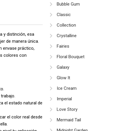
33.900
Bubble Gum
asta
Classic
49.900
Collection
 y distinción, esa
Crystalline
jer de manera única.
Fairies
n envase práctico,
los colores con
Floral Bouquet
Galaxy
Glow It
Ice Cream
to.
trabajo.
Imperial
za el estado natural de
Love Story
car el color real desde
Mermaid Tail
ella.
Midnight Garden
 nivel tu aplicación.