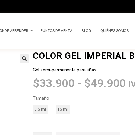
precios:
desde
$33.900
hasta
ONDE APRENDER
PUNTOS DE VENTA
BLOG
QUIÉNES SOMOS
$49.900
COLOR GEL IMPERIAL 
Gel semi-permanente para uñas.
R
$
33.900
-
$
49.900
I
d
Tamaño
p
7.5 ml.
15 ml.
d