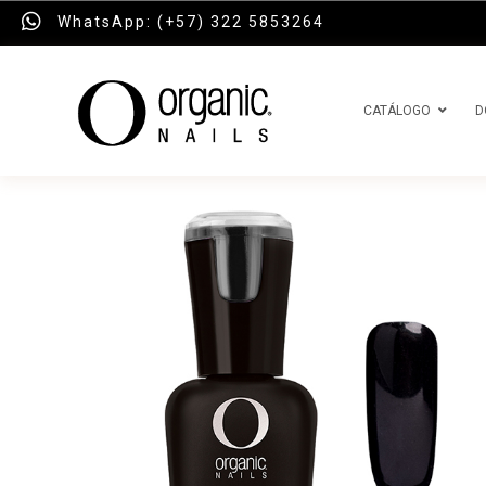
WhatsApp: (+57) 322 5853264
CATÁLOGO
D