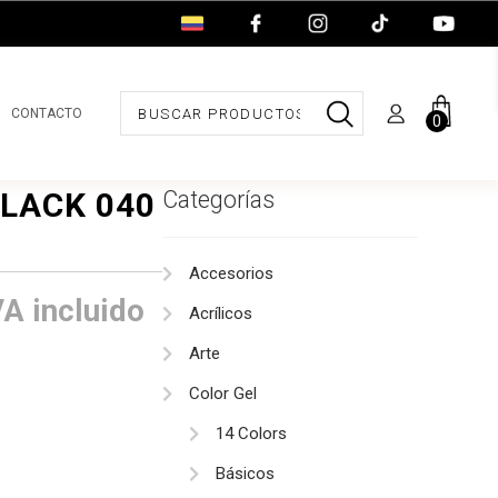
CONTACTO
0
BLACK 040
Categorías
Accesorios
ango
VA incluido
Acrílicos
e
Arte
recios:
Color Gel
14 Colors
esde
Básicos