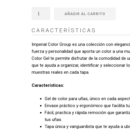
$
Color
AÑADIR AL CARRITO
Gel
h
Imperial
CARACTERÍSTICAS
Shedron
$
043
Imperial Color Group es una colección con elegancia
cantidad
fuerza y personalidad que aporta un color a una mu
Color Gel te permite disfrutar de la comodidad de u
que te ayuda a organizar, identificar y seleccionar 
muestras reales en cada tapa.
Características:
Gel de color para uñas, único en cada aspec
Envase práctico y ergonómico que facilita tu 
Fácil, practica y rápida remoción que garanti
tus uñas.
Tapa única y vanguardista que te ayuda a ubi