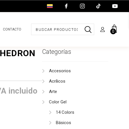
CONTACTO
0
SHEDRON
Categorías
Accesorios
Acrílicos
ango
VA incluido
Arte
e
Color Gel
recios:
14 Colors
Básicos
esde