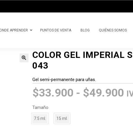
precios:
desde
$33.900
hasta
ONDE APRENDER
PUNTOS DE VENTA
BLOG
QUIÉNES SOMOS
$49.900
COLOR GEL IMPERIAL 
043
Gel semi-permanente para uñas.
R
$
33.900
-
$
49.900
I
d
Tamaño
p
7.5 ml.
15 ml.
d