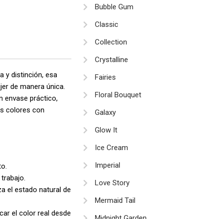
Bubble Gum
33.900
Classic
asta
Collection
49.900
Crystalline
 y distinción, esa
Fairies
jer de manera única.
Floral Bouquet
n envase práctico,
los colores con
Galaxy
Glow It
Ice Cream
Imperial
to.
trabajo.
Love Story
za el estado natural de
Mermaid Tail
car el color real desde
Midnight Garden