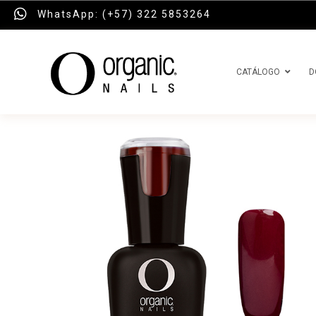
WhatsApp: (+57) 322 5853264
CATÁLOGO
D