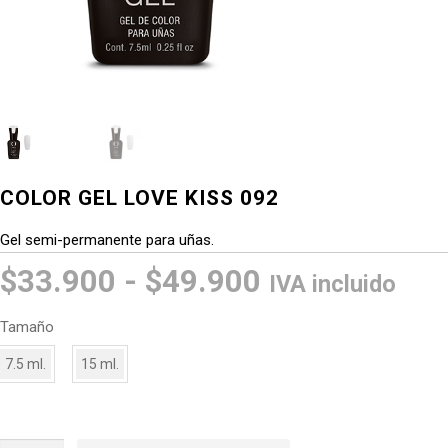
COLOR GEL LOVE KISS 092
Gel semi-permanente para uñas.
Rango
$
33.900
-
$
49.900
IVA incluido
de
Tamaño
precios:
7.5 ml.
15 ml.
desde
$33.900