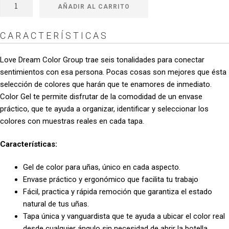
Color
hasta
AÑADIR AL CARRITO
Gel
$49.900
Love
CARACTERÍSTICAS
Kiss
092
Love Dream Color Group trae seis tonalidades para conectar
cantidad
sentimientos con esa persona. Pocas cosas son mejores que ésta
selección de colores que harán que te enamores de inmediato.
Color Gel te permite disfrutar de la comodidad de un envase
práctico, que te ayuda a organizar, identificar y seleccionar los
colores con muestras reales en cada tapa.
Características:
Gel de color para uñas, único en cada aspecto.
Envase práctico y ergonómico que facilita tu trabajo
Fácil, practica y rápida remoción que garantiza el estado
natural de tus uñas.
Tapa única y vanguardista que te ayuda a ubicar el color real
desde cualquier ángulo sin necesidad de abrir la botella.